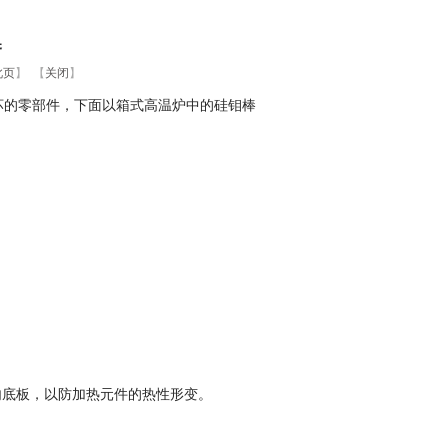
换
此页
】 【
关闭
】
坏的零部件，下面以箱式高温炉中的硅钼棒
）
内底板，以防加热元件的热性形变。