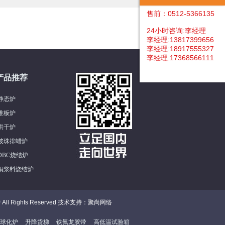
售前：0512-5366135
24小时咨询:李经理
李经理:13817399656
李经理:18917555327
李经理:17368566111
产品推荐
静态炉
推板炉
烘干炉
玻珠排蜡炉
DBC烧结炉
铜浆料烧结炉
ll Rights Reserved 技术支持：聚尚网络
球化炉
升降货梯
铁氟龙胶带
高低温试验箱