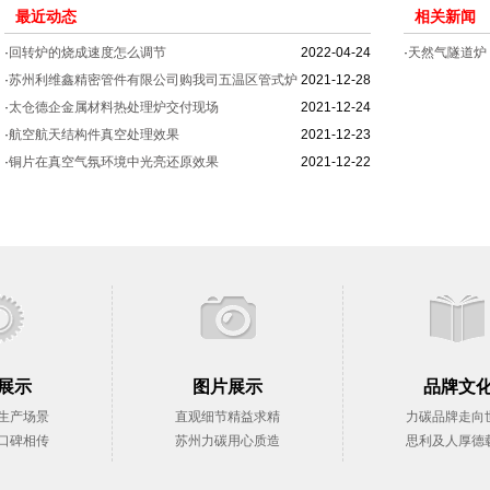
最近动态
相关新闻
·
回转炉的烧成速度怎么调节
2022-04-24
·
天然气隧道炉
·
苏州利维鑫精密管件有限公司购我司五温区管式炉
2021-12-28
·
太仓德企金属材料热处理炉交付现场
2021-12-24
·
航空航天结构件真空处理效果
2021-12-23
·
铜片在真空气氛环境中光亮还原效果
2021-12-22
展示
图片展示
品牌文
生产场景
直观细节精益求精
力碳品牌走向
口碑相传
苏州力碳用心质造
思利及人厚德