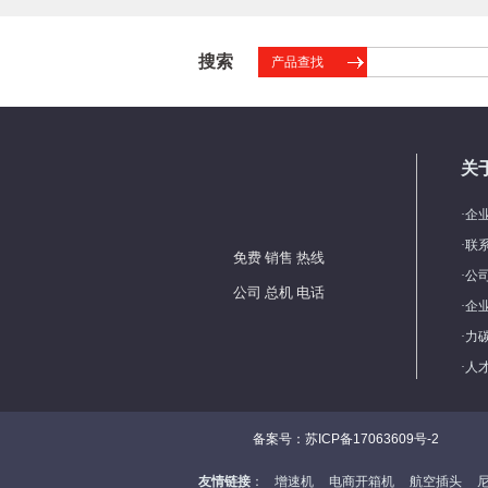
搜索
产品查找
关
·
企
·
联
免费 销售 热线
·
公
公司 总机 电话
·
企
·
力
·
人
备案号：苏ICP备17063609号-2
友情链接
：
增速机
电商开箱机
航空插头