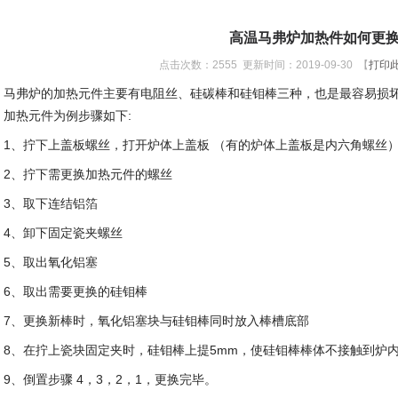
高温马弗炉加热件如何更
点击次数：
2555
更新时间：2019-09-30 【
打印
马弗炉的加热元件主要有电阻丝、硅碳棒和硅钼棒三种，也是最容易损
加热元件为例步骤如下:
1、拧下上盖板螺丝，打开炉体上盖板 （有的炉体上盖板是内六角螺丝
2、拧下需更换加热元件的螺丝
3、取下连结铝箔
4、卸下固定瓷夹螺丝
5、取出氧化铝塞
6、取出需要更换的硅钼棒
7、更换新棒时，氧化铝塞块与硅钼棒同时放入棒槽底部
8、在拧上瓷块固定夹时，硅钼棒上提5mm，使硅钼棒棒体不接触到炉
9、倒置步骤 4，3，2，1，更换完毕。