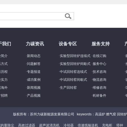
于我们
力碳资讯
设备专区
服务支持
业简介
·
新闻动态
·
实验型回转炉连续式
·
在线订购
·
系方式
·
问题解答
·
实验型回转炉间歇式
·
服务中心
·
司历程
·
专题报道
·
中试回转窑连续式
·
技术咨询
·
业实力
·
成功案例
·
中试回转窑间歇式
·
物流咨询
·
碳海外
·
新闻视频
·
生产回转窑
·
维修咨询
·
才招聘
·
产品视频
·
耗材备件
·
版权所有：苏州力碳新能源发展有限公司
keywords：高温炉 燃气窑 回转炉 A
尼的曼除尘
高效过滤器
超声波清洗机
冷却器
倍速线输送机
充电柜
塔钟