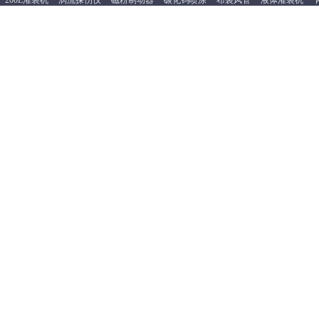
200L灌装机
涡流探伤仪
磁粉制动器
碳化钨喷涂
布袋风管
液体灌装机