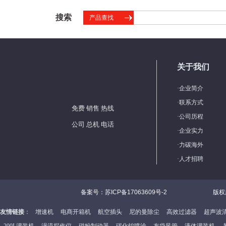
搜索
产品查找
关于我们
·
企业简介
·
联系方式
免费 销售 热线
·
公司历程
公司 总机 电话
·
企业实力
·
力碳海外
·
人才招聘
备案号：苏ICP备17063609号-2
版权
友情链接
：
增速机
电商开箱机
航空插头
尼的曼除尘
高效过滤器
超声波