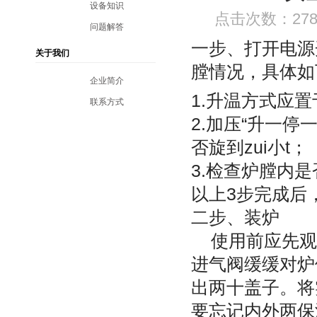
设备知识
点击次数：
27
问题解答
一步、打开电源
关于我们
膛情况，具体如
企业简介
1.升温方式应
联系方式
2.加压“升一
否旋到zui小t；
3.检查炉膛内
以上3步完成后
二步、装炉
使用前应先观
进气阀缓缓对炉
出两十盖子。将
要忘记内外两保